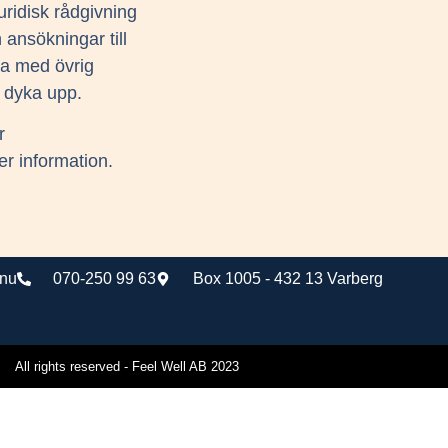
 juridisk rådgivning
n ansökningar till
ga med övrig
s dyka upp.
r
r information.
.nu
070-250 99 63
Box 1005 - 432 13 Varberg
All rights reserved - Feel Well AB 2023