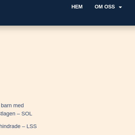
HEM
OM OSS
m barn med
nstlagen – SOL
nshindrade – LSS