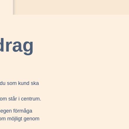
drag
t du som kund ska
om står i centrum.
in egen förmåga
 som möjligt genom