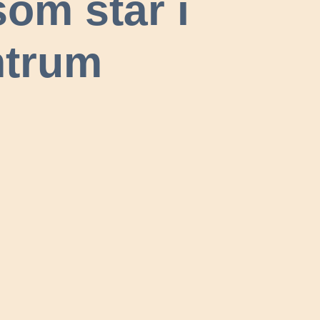
om står i
ntrum