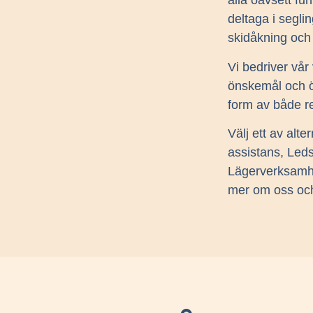
alla oavsett fu
deltaga i segli
skidåkning och
Vi bedriver vår
önskemål och ö
form av både re
Välj ett av alte
assistans, Leds
Lägerverksamhe
mer om oss och