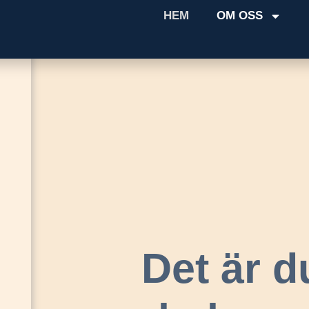
HEM
OM OSS
Det är d