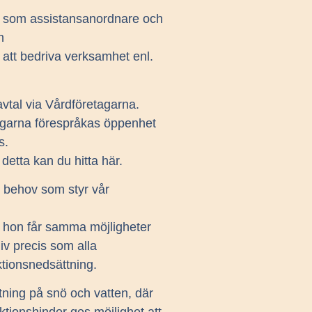
 som assistansanordnare och
n
 att bedriva verksamhet enl.
vavtal via Vårdföretagarna.
garna förespråkas öppenhet
s.
detta kan du hitta här.
 behov som styr vår
r hon får samma möjligheter
 liv precis som alla
ktionsnedsättning.
ktning på snö och vatten, där