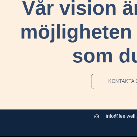
Vår vision är
möjligheten 
som du 
KONTAKTA 
info@feelwell