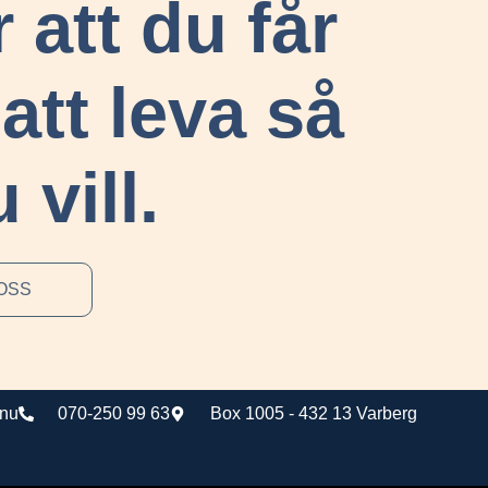
 att du får
att leva så
vill.
OSS
.nu
070-250 99 63
Box 1005 - 432 13 Varberg