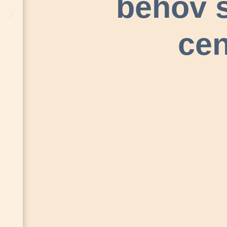
behov s
ce